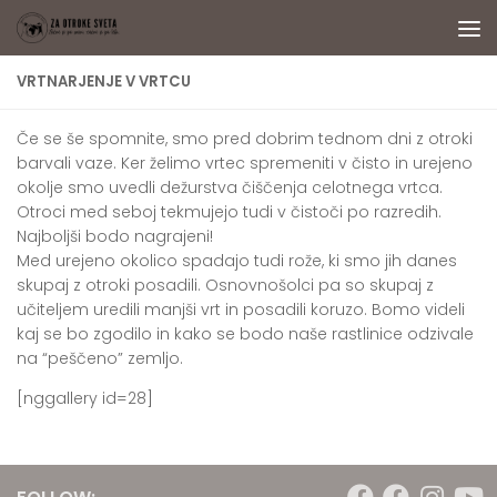
Skip to content
VRTNARJENJE V VRTCU
Če se še spomnite, smo pred dobrim tednom dni z otroki
barvali vaze. Ker želimo vrtec spremeniti v čisto in urejeno
okolje smo uvedli dežurstva čiščenja celotnega vrtca.
Otroci med seboj tekmujejo tudi v čistoči po razredih.
Najboljši bodo nagrajeni!
Med urejeno okolico spadajo tudi rože, ki smo jih danes
skupaj z otroki posadili. Osnovnošolci pa so skupaj z
učiteljem uredili manjši vrt in posadili koruzo. Bomo videli
kaj se bo zgodilo in kako se bodo naše rastlinice odzivale
na “peščeno” zemljo.
[nggallery id=28]