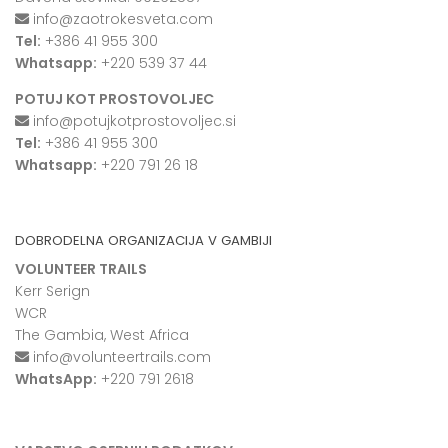
info@zaotrokesveta.com
Tel:
+386 41 955 300
Whatsapp:
+220 539 37 44
POTUJ KOT PROSTOVOLJEC
info@potujkotprostovoljec.si
Tel:
+386 41 955 300
Whatsapp:
+220 791 26 18
DOBRODELNA ORGANIZACIJA V GAMBIJI
VOLUNTEER TRAILS
Kerr Serign
WCR
The Gambia, West Africa
info@volunteertrails.com
WhatsApp:
+220 791 2618