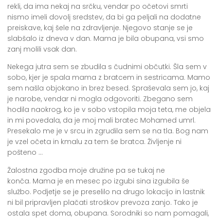
rekli, da ima nekaj na srčku, vendar po očetovi smrti
nismo imeli dovolj sredstev, da bi ga peljali na dodatne
preiskave, kaj šele na zdravljenje. Njegovo stanje se je
slabšalo iz dneva v dan.
Mama je bila obupana, vsi smo
zanj molili vsak dan
.
Nekega jutra sem se zbudila s čudnimi občutki. Šla sem v
sobo, kjer je spala mama z bratcem in sestricama. Mamo
sem našla objokano in brez besed. Spraševala sem jo, kaj
je narobe, vendar ni mogla odgovoriti. Zbegano sem
hodila naokrog, ko je v sobo vstopila moja teta, me objela
in mi povedala, da je moj mali bratec Mohamed umrl.
Presekalo me je v srcu in zgrudila sem se na tla. Bog nam
je vzel očeta in kmalu za tem še bratca. Življenje ni
pošteno …
Žalostna zgodba moje družine pa se tukaj ne
konča.
Mama je en mesec po izgubi sina izgubila še
službo. Podjetje se je preselilo na drugo lokacijo in lastnik
ni bil pripravljen plačati stroškov prevoza zanjo. Tako je
ostala spet doma, obupana. Sorodniki so nam pomagali,