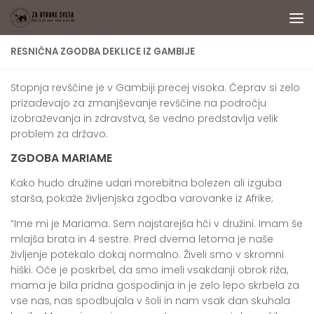
Skip to content
RESNIČNA ZGODBA DEKLICE IZ GAMBIJE
Stopnja revščine je v Gambiji precej visoka. Čeprav si zelo
prizadevajo za zmanjševanje revščine na področju
izobraževanja in zdravstva, še vedno predstavlja velik
problem za državo.
ZGDOBA MARIAME
Kako hudo družine udari morebitna bolezen ali izguba
starša, pokaže življenjska zgodba varovanke iz Afrike;
“
Ime mi je Mariama. Sem najstarejša hči v družini. Imam še
mlajša brata in 4 sestre. Pred dvema letoma je naše
življenje potekalo dokaj normalno. Živeli smo v skromni
hiški. Oče je poskrbel, da smo imeli vsakdanji obrok riža,
mama je bila pridna gospodinja in je zelo lepo skrbela za
vse nas, nas spodbujala v šoli in nam vsak dan skuhala