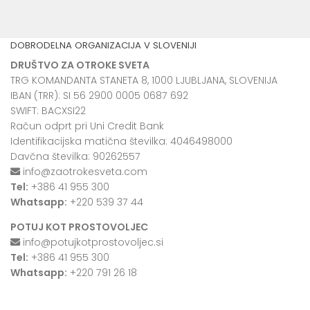
DOBRODELNA ORGANIZACIJA V SLOVENIJI
DRUŠTVO ZA OTROKE SVETA
TRG KOMANDANTA STANETA 8, 1000 LJUBLJANA, SLOVENIJA
IBAN (TRR): SI 56 2900 0005 0687 692
SWIFT: BACXSI22
Račun odprt pri Uni Credit Bank
Identifikacijska matična številka: 4046498000
Davčna številka: 90262557
info@zaotrokesveta.com
Tel:
+386 41 955 300
Whatsapp:
+220 539 37 44
POTUJ KOT PROSTOVOLJEC
info@potujkotprostovoljec.si
Tel:
+386 41 955 300
Whatsapp:
+220 791 26 18