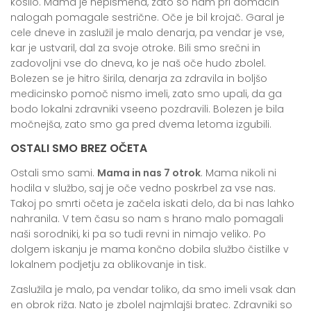
kosilo.
Mama je nepismena
, zato so nam pri domačih
nalogah pomagale sestrične. Oče je bil krojač. Garal je
cele dneve in zaslužil je malo denarja, pa vendar je vse,
kar je ustvaril, dal za svoje otroke.
Bili smo srečni in
zadovoljni
vse do dneva, ko je naš oče hudo zbolel.
Bolezen se je hitro širila, denarja za zdravila in boljšo
medicinsko pomoč nismo imeli, zato smo upali, da ga
bodo lokalni zdravniki vseeno pozdravili. Bolezen je bila
močnejša, zato smo ga pred dvema letoma izgubili.
OSTALI SMO BREZ OČETA
Ostali smo sami.
Mama in nas 7 otrok
. Mama nikoli ni
hodila v službo, saj je oče vedno poskrbel za vse nas.
Takoj po smrti očeta je začela iskati delo, da bi nas lahko
nahranila. V tem času so nam s hrano malo pomagali
naši sorodniki, ki pa so tudi revni in nimajo veliko. Po
dolgem iskanju je mama končno dobila službo čistilke v
lokalnem podjetju za oblikovanje in tisk.
Zaslužila je malo
, pa vendar toliko, da smo imeli vsak dan
en obrok riža. Nato je zbolel najmlajši bratec. Zdravniki so