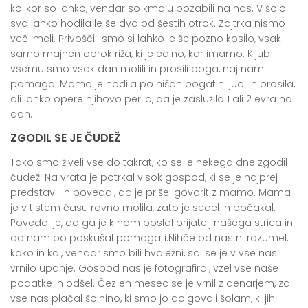
kolikor so lahko, vendar so kmalu pozabili na nas. V šolo
sva lahko hodila le še dva od šestih otrok. Zajtrka nismo
več imeli. Privoščili smo si lahko le še pozno kosilo, vsak
samo majhen obrok riža, ki je edino, kar imamo. Kljub
vsemu smo vsak dan molili in prosili boga, naj nam
pomaga. Mama je hodila po hišah bogatih ljudi in prosila,
ali lahko opere njihovo perilo, da je zaslužila 1 ali 2 evra na
dan.
ZGODIL SE JE ČUDEŽ
Tako smo živeli vse do takrat, ko se je nekega dne
zgodil
čudež
. Na vrata je potrkal visok gospod, ki se je najprej
predstavil in povedal, da je prišel govorit z mamo. Mama
je v tistem času ravno molila, zato je sedel in počakal.
Povedal je, da ga je k nam poslal prijatelj našega strica in
da nam bo poskušal pomagati.
Nihče od nas ni razumel
,
kako in kaj, vendar smo bili hvaležni, saj se je v vse nas
vrnilo upanje. Gospod nas je fotografiral, vzel vse naše
podatke in odšel. Čez en mesec se je vrnil z denarjem, za
vse nas plačal šolnino, ki smo jo dolgovali šolam, ki jih