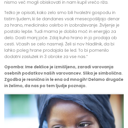
nismo več mogli obiskovati in nam kupil vrečo riža.
Težko je opisati, kako zelo smo bili hvaležni gospodu in
tistim ljudem, ki še dandanes vsak mesec
pošiljajo denar
za hrano, medicinsko oskrbo in izobraževanje.
Življenje je
postalo lepše. Tudi mama je dobila moč in energijo za
delo. Dosti manj joče. Zdaj kuha hrano in jo prodaja ob
cesti. Včasih se celo nasmeji. Želi si nov hladilnik, da bi
lahko poleg hrane prodajala še led. To bi pomenilo
dodatni zaslužek in 3 obroke za vse nas
.”
Opomba
: Ime deklice je izmišljeno, zaradi varovanja
osebnih podatkov naših varovancev. Slika je simbolična.
Zgodba je resnična in le ena od mnogih! Delamo drugače
in želimo, da nas po tem ljudje poznajo.