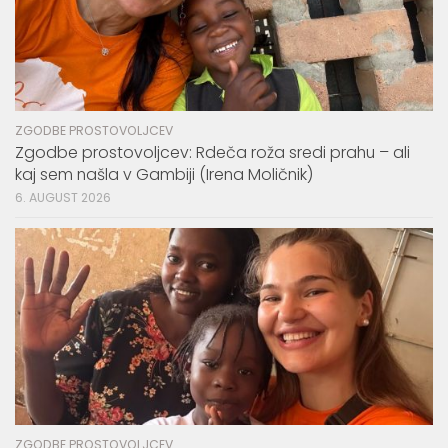
ZGODBE PROSTOVOLJCEV
Zgodbe prostovoljcev: Rdeča roža sredi prahu – ali
kaj sem našla v Gambiji (Irena Moličnik)
6. AUGUST 2026
ZGODBE PROSTOVOLJCEV