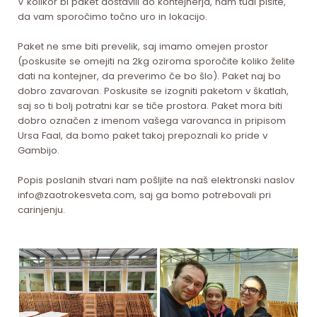
V kolikor bi paket dostavili do kontejnerja, nam tudi pišite,
da vam sporočimo točno uro in lokacijo.
Paket ne sme biti prevelik, saj imamo omejen prostor
(poskusite se omejiti na 2kg oziroma sporočite koliko želite
dati na kontejner, da preverimo če bo šlo). Paket naj bo
dobro zavarovan. Poskusite se izogniti paketom v škatlah,
saj so ti bolj potratni kar se tiče prostora. Paket mora biti
dobro označen z imenom vašega varovanca in pripisom
Ursa Faal, da bomo paket takoj prepoznali ko pride v
Gambijo.
Popis poslanih stvari nam pošljite na naš elektronski naslov
info@zaotrokesveta.com, saj ga bomo potrebovali pri
carinjenju.