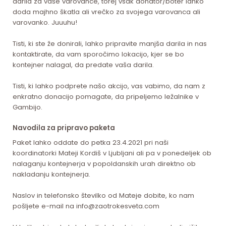
darila za vaše varovance, torej vsak donator/boter lahko
doda majhno škatla ali vrečko za svojega varovanca ali
varovanko. Juuuhu!
Tisti, ki ste že donirali, lahko pripravite manjša darila in nas
kontaktirate, da vam sporočimo lokacijo, kjer se bo
kontejner nalagal, da predate vaša darila.
Tisti, ki lahko podprete našo akcijo, vas vabimo, da nam z
enkratno donacijo pomagate, da pripeljemo ležalnike v
Gambijo.
Navodila za pripravo paketa
Paket lahko oddate do petka 23.4.2021 pri naši
koordinatorki Mateji Kordiš v Ljubljani ali pa v ponedeljek ob
nalaganju kontejnerja v popoldanskih urah direktno ob
nakladanju kontejnerja.
Naslov in telefonsko številko od Mateje dobite, ko nam
pošljete e-mail na info@zaotrokesveta.com