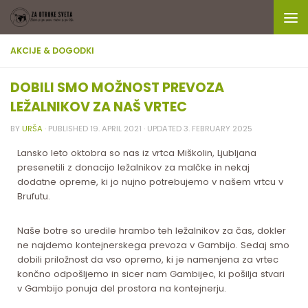
Skip to content
AKCIJE & DOGODKI
DOBILI SMO MOŽNOST PREVOZA
LEŽALNIKOV ZA NAŠ VRTEC
BY
URŠA
· PUBLISHED
19. APRIL 2021
· UPDATED
3. FEBRUARY 2025
Lansko leto oktobra so nas iz vrtca Miškolin, Ljubljana
presenetili z donacijo ležalnikov za malčke in nekaj
dodatne opreme, ki jo nujno potrebujemo v našem vrtcu v
Brufutu.
Naše botre so uredile hrambo teh ležalnikov za čas, dokler
ne najdemo kontejnerskega prevoza v Gambijo. Sedaj smo
dobili priložnost da vso opremo, ki je namenjena za vrtec
končno odpošljemo in sicer nam Gambijec, ki pošilja stvari
v Gambijo ponuja del prostora na kontejnerju.