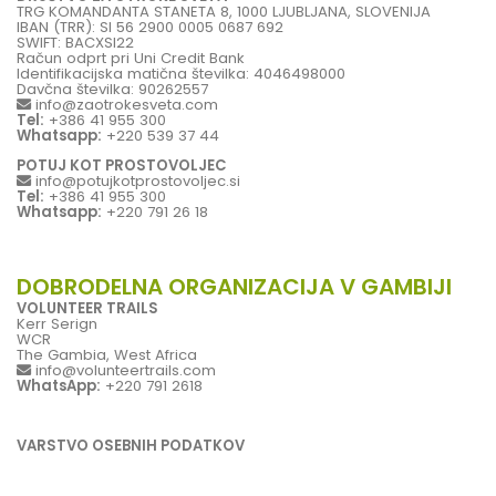
TRG KOMANDANTA STANETA 8, 1000 LJUBLJANA, SLOVENIJA
IBAN (TRR): SI 56 2900 0005 0687 692
SWIFT: BACXSI22
Račun odprt pri Uni Credit Bank
Identifikacijska matična številka: 4046498000
Davčna številka: 90262557
info@zaotrokesveta.com
Tel:
+386 41 955 300
Whatsapp:
+220 539 37 44
POTUJ KOT PROSTOVOLJEC
info@potujkotprostovoljec.si
Tel:
+386 41 955 300
Whatsapp:
+220 791 26 18
DOBRODELNA ORGANIZACIJA V GAMBIJI
VOLUNTEER TRAILS
Kerr Serign
WCR
The Gambia, West Africa
info@volunteertrails.com
WhatsApp:
+220 791 2618
VARSTVO OSEBNIH PODATKOV