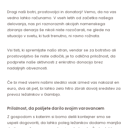
Dragi naši botri, prostovoljci in donatorji! Vemo, da na vas
vedno lahko računamo. V vseh letih od začetka našega
delovanja, nas pri raznoraznih akcijah namenskega
zbiranja denarja še nikoli niste razočarali, ne glede na
situacijo v svetu, ki tudi trenutno, ni ravno rožnata.
Vsi tisti, ki spremljate našo stran, vendar se za botrstvo ali
prostovoljstvo še niste odločili, je to odlična priložnost, da
podprete naše aktivnosti z enkratno donacijo brez
nadaljnjih obveznosti.
Če bi med vsemi našimi sledilci vsak izmed vas nakazal en
euro, dva ali pet, bi lahko zelo hitro zbrali dovolj sredstev za
prevoz ležalnikov v Gambijo.
Priložnost, da pošljete darilo svojim varovancem
Z gospodom s katerim si bomo delili kontejner smo se
uspeli dogovoriti, da lahko poleg ležanikov dodamo manjša