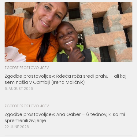
ZGODBE PROSTOVOLJCEV
Zgodbe prostovoljcev: Rdeča roža sredi prahu – ali kaj
sem našla v Gambiji (Irena Moličnik)
6. AUGUST 2026
ZGODBE PROSTOVOLJCEV
Zgodbe prostovoljcev: Ana Gaber – 6 tednov, ki so mi
spremenili življenje
22. JUNE 2026