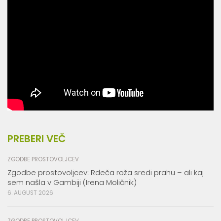
PREBERI VEČ
ZGODBE PROSTOVOLJCEV
Zgodbe prostovoljcev: Rdeča roža sredi prahu – ali kaj
sem našla v Gambiji (Irena Moličnik)
6. AUGUST 2026
ZGODBE PROSTOVOLJCEV