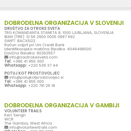
DOBRODELNA ORGANIZACIJA V SLOVENIJI
DRUŠTVO ZA OTROKE SVETA
TRG KOMANDANTA STANETA 8, 1000 LJUBLJANA, SLOVENIJA
IBAN (TRR): SI 56 2900 0005 0687 692
SWIFT: BACXSI22
Račun odprt pri Uni Credit Bank
Identifikacijska matična številka: 4046498000
Davčna številka: 90262557
info@zaotrokesveta.com
Tel:
+386 41 955 300
Whatsapp:
+220 539 37 44
POTUJ KOT PROSTOVOLJEC
info@potujkotprostovoljec.si
Tel:
+386 41 955 300
Whatsapp:
+220 791 26 18
DOBRODELNA ORGANIZACIJA V GAMBIJI
VOLUNTEER TRAILS
Kerr Serign
WCR
The Gambia, West Africa
info@volunteertrails.com