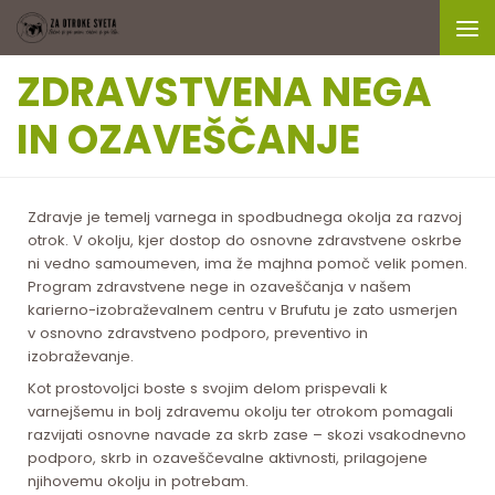
Skip to content
ZDRAVSTVENA NEGA
IN OZAVEŠČANJE
Zdravje je temelj varnega in spodbudnega okolja za razvoj
otrok. V okolju, kjer dostop do osnovne zdravstvene oskrbe
ni vedno samoumeven, ima že majhna pomoč velik pomen.
Program zdravstvene nege in ozaveščanja v našem
karierno-izobraževalnem centru v Brufutu je zato usmerjen
v osnovno zdravstveno podporo, preventivo in
izobraževanje.
Kot prostovoljci boste s svojim delom prispevali k
varnejšemu in bolj zdravemu okolju ter otrokom pomagali
razvijati osnovne navade za skrb zase – skozi vsakodnevno
podporo, skrb in ozaveščevalne aktivnosti, prilagojene
njihovemu okolju in potrebam.