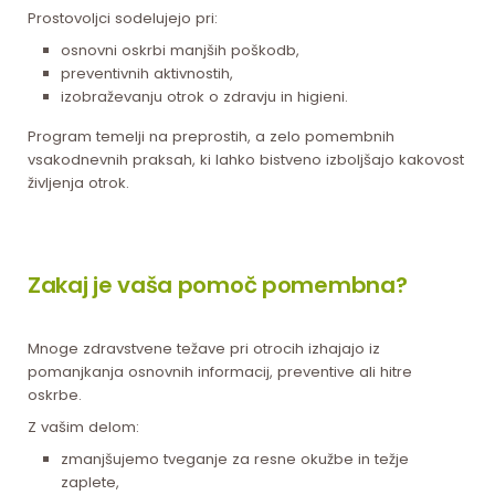
Prostovoljci sodelujejo pri:
osnovni oskrbi manjših poškodb,
preventivnih aktivnostih,
izobraževanju otrok o zdravju in higieni.
Program temelji na preprostih, a zelo pomembnih
vsakodnevnih praksah, ki lahko bistveno izboljšajo kakovost
življenja otrok.
Zakaj je vaša pomoč pomembna?
Mnoge zdravstvene težave pri otrocih izhajajo iz
pomanjkanja osnovnih informacij, preventive ali hitre
oskrbe.
Z vašim delom:
zmanjšujemo tveganje za resne okužbe in težje
zaplete,