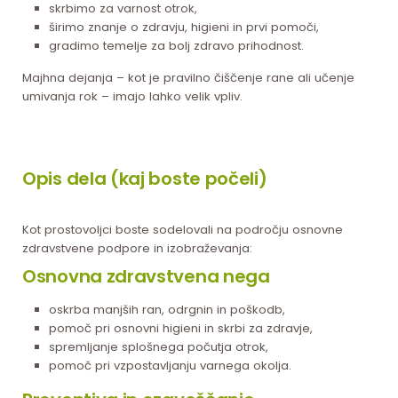
skrbimo za varnost otrok,
širimo znanje o zdravju, higieni in prvi pomoči,
gradimo temelje za bolj zdravo prihodnost.
Majhna dejanja – kot je pravilno čiščenje rane ali učenje
umivanja rok – imajo lahko velik vpliv.
Opis dela (kaj boste počeli)
Kot prostovoljci boste sodelovali na področju osnovne
zdravstvene podpore in izobraževanja:
Osnovna zdravstvena nega
oskrba manjših ran, odrgnin in poškodb,
pomoč pri osnovni higieni in skrbi za zdravje,
spremljanje splošnega počutja otrok,
pomoč pri vzpostavljanju varnega okolja.