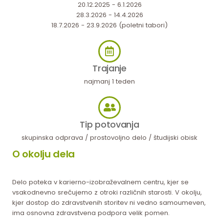
20.12.2025 - 6.1.2026
28.3.2026 - 14.4.2026
18.7.2026 - 23.9.2026 (poletni tabori)
Trajanje
najmanj 1 teden
Tip potovanja
skupinska odprava / prostovoljno delo / študijski obisk
O okolju dela
Delo poteka v karierno-izobraževalnem centru, kjer se
vsakodnevno srečujemo z otroki različnih starosti. V okolju,
kjer dostop do zdravstvenih storitev ni vedno samoumeven,
ima osnovna zdravstvena podpora velik pomen.