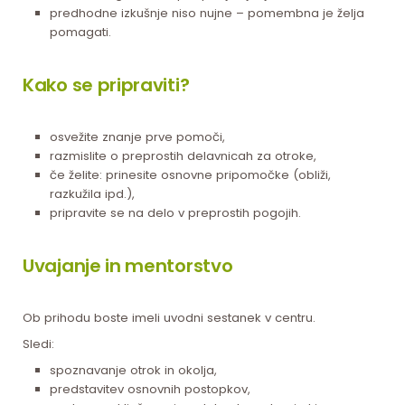
predhodne izkušnje niso nujne – pomembna je želja
pomagati.
Kako se pripraviti?
osvežite znanje prve pomoči,
razmislite o preprostih delavnicah za otroke,
če želite: prinesite osnovne pripomočke (obliži,
razkužila ipd.),
pripravite se na delo v preprostih pogojih.
Uvajanje in mentorstvo
Ob prihodu boste imeli uvodni sestanek v centru.
Sledi:
spoznavanje otrok in okolja,
predstavitev osnovnih postopkov,