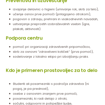
Preventiva in ozaveščanje
izvajanje delavnic o higieni (umivanje rok, skrb za telo),
učenje osnov prve pomoči (prilagojeno otrokom),
pogovori o zdravju, prehrani in vsakodnevnih navadah,
ustvarjanje preprostih izobraževalnih vsebin (igre,
plakati, aktivnosti).
Podpora centru
pomoč pri organizaciji zdravstvenih pripomočkov,
skrb za osnovni “zdravstveni kotiček” (prva pomoč),
sodelovanje z lokalno ekipo pri izboljšanju praks.
Kdo je primeren prostovoljec za to delo
študenti ali posamezniki s področja zdravstva (ni
pogoj, je pa prednost),
osebe z osnovnim znanjem prve pomoči,
posamezniki, ki radi delajo z otroki,
sočutni, odgovorni in potrpežljivi ljudje,