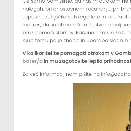
Če samo pomislimo, da našim otrokom
ne 
nalogah, pri enostavnem računanju, pri branj
uspešno zaključilo šolskega leta in bi bila st
tudi res, da so otroci v Afriki bistveno bolj 
brez pomoči staršev. Računalnikov, ki znižuje
kljub temu pa je znanje in uporaba slednjih nu
V kolikor želite pomagati otrokom v Gambiji
boter/a
in mu zagotovite lepšo prihodnost
Za več informacij nam pišite na info@zaotr