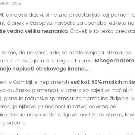
UGUST 2025
zviti evropski državi, si ne zna predstavljati, kaj pomeni bi
nt, članek v časopisu, navodila za uporabo, etiketa na
še vedno velika neznanka
. Človek si to težko predstav
samo, da ne vedo, kdaj so rodile svojega otroka, ne
kateri mesec je in katerega leta smo.
Mnoge matere
 znajo napisati otrokovega imena,…
len, v Gambiji je nepismenih
več kot 50% moških in še
 družinska pismenost, v katero so zajeti vsi načini in
lne, pisne in računske spretnosti za normalno življenje. V
doma, je njihova prihodnost in razvoj odvisna od
iko dela in nosijo veliko odgovornost za te otroke, ki o
in podpore.