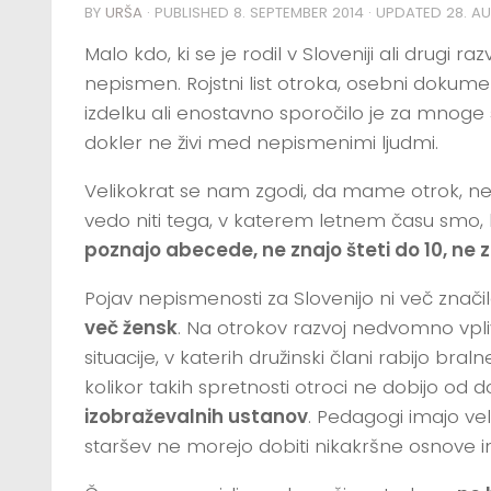
BY
URŠA
· PUBLISHED
8. SEPTEMBER 2014
· UPDATED
28. A
Malo kdo, ki se je rodil v Sloveniji ali drugi ra
nepismen. Rojstni list otroka, osebni dokume
izdelku ali enostavno sporočilo je za mnoge
dokler ne živi med nepismenimi ljudmi.
Velikokrat se nam zgodi, da mame otrok, ne 
vedo niti tega, v katerem letnem času smo, 
poznajo abecede, ne znajo šteti do 10, ne
Pojav nepismenosti za Slovenijo ni več znači
več žensk
. Na otrokov razvoj nedvomno vpliva
situacije, v katerih družinski člani rabijo bra
kolikor takih spretnosti otroci ne dobijo od 
izobraževalnih ustanov
. Pedagogi imajo vel
staršev ne morejo dobiti nikakršne osnove 