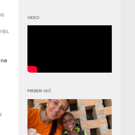
ti
VIDEO
lja,
 ne
PREBERI VEČ
d