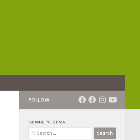
FOLLOW:
ISKANJE PO STRANI
Search
for: