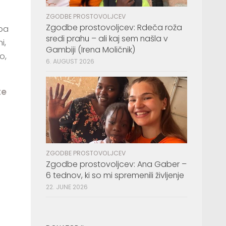
ZGODBE PROSTOVOLJCEV
Zgodbe prostovoljcev: Rdeča roža
 pa
sredi prahu – ali kaj sem našla v
i,
Gambiji (Irena Moličnik)
o,
6. AUGUST 2026
te
ZGODBE PROSTOVOLJCEV
Zgodbe prostovoljcev: Ana Gaber –
6 tednov, ki so mi spremenili življenje
22. JUNE 2026