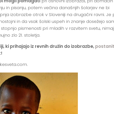
bi mogli pomagati
pri osnovni izobrazbi, pri domačih
u in pisanju, potem večina današnjih šolarjev ne bi
opnja izobrazbe otrok v Sloveniji na drugačni ravni. Je
samostojni in da vsak šolski uspeh in znanje dosežejo sam
 stopnjo pismenosti pri mladih v razvitem svetu, nimaj
jno zlo 21. stoletja.
, ki prihajajo iz revnih družin do izobrazbe,
postani
!
okesveta.com.