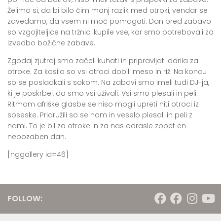
Želimo si, da bi bilo čim manj razlik med otroki, vendar se
zavedamo, da vsem ni moč pomagati. Dan pred zabavo
so vzgojiteljice na tržnici kupile vse, kar smo potrebovali za
izvedbo božične zabave.
Zgodaj zjutraj smo začeli kuhati in pripravljati darila za
otroke. Za kosilo so vsi otroci dobili meso in riž. Na koncu
so se posladkali s sokom. Na zabavi smo imeli tudi DJ-ja,
ki je poskrbel, da smo vsi uživali. Vsi smo plesali in peli.
Ritmom afriške glasbe se niso mogli upreti niti otroci iz
soseske. Pridružili so se nam in veselo plesali in peli z
nami. To je bil za otroke in za nas odrasle zopet en
nepozaben dan.
[nggallery id=46]
FOLLOW: