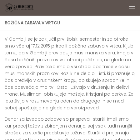
Skip to content
BOŽIČNA ZABAVA V VRTCU
V Gambiji se je zaključil prvi šolski semester in za otroke
smo včeraj 17.12.2015 priredili božično zabavo v vrtcu. Kljub
temu, da v Gambiji prevladuje muslimanska vera, imajo v
času božičnih praznikov vsi otroci počitnice, ne glede na
veroizpoved. Prav tako imajo vsi otroci počitnice v času
muslimanskih praznikov. Razlik ne delajo. Tisti, ki praznujejo,
čas preživijo v družinskem krogu, obiskujejo sorodnike in
čas posvečajo molitvi. Ostali uživajo v druženju in delitvi
hrane. Muslimani obiskujejo mošeje, Kristjani pa cerkve. Že
leta živijo v razumevanju eden do drugega in se med
seboj spoštujejo ne glede na veroizpoved.
Denar za izvedbo zabave so prispevali starši. Imeli smo
kar precej težav z zbiranjem denarja, saj vsak, tudi manjši
strošek, za starše predstavlja težavo. Starši, ki prejemajo
pomoč od botrov, niso imeli težav s prispevki za zabavo.