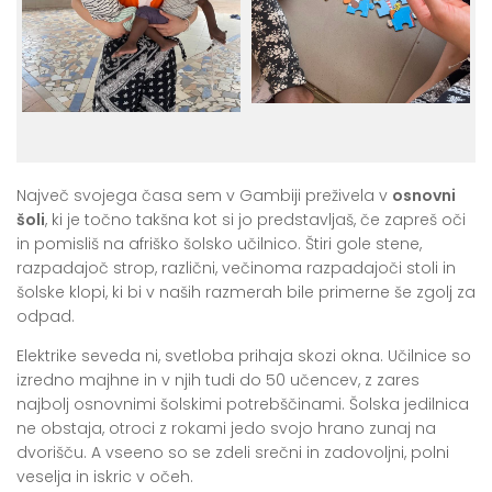
Največ svojega časa sem v Gambiji preživela v
osnovni
šoli
, ki je točno takšna kot si jo predstavljaš, če zapreš oči
in pomisliš na afriško šolsko učilnico. Štiri gole stene,
razpadajoč strop, različni, večinoma razpadajoči stoli in
šolske klopi, ki bi v naših razmerah bile primerne še zgolj za
odpad.
Elektrike seveda ni, svetloba prihaja skozi okna. Učilnice so
izredno majhne in v njih tudi do 50 učencev, z zares
najbolj osnovnimi šolskimi potrebščinami. Šolska jedilnica
ne obstaja, otroci z rokami jedo svojo hrano zunaj na
dvorišču. A vseeno so se zdeli srečni in zadovoljni, polni
veselja in iskric v očeh.