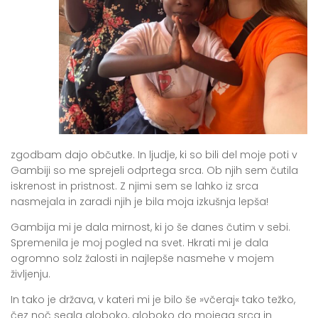
zgodbam dajo občutke. In ljudje, ki so bili del moje poti v
Gambiji so me sprejeli odprtega srca. Ob njih sem čutila
iskrenost in pristnost. Z njimi sem se lahko iz srca
nasmejala in zaradi njih je bila moja izkušnja lepša!
Gambija mi je dala mirnost, ki jo še danes čutim v sebi.
Spremenila je moj pogled na svet. Hkrati mi je dala
ogromno solz žalosti in najlepše nasmehe v mojem
življenju.
In tako je država, v kateri mi je bilo še »včeraj« tako težko,
čez noč segla globoko, globoko do mojega srca in