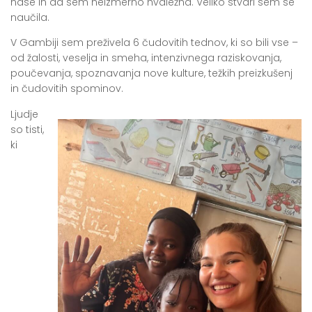
nase in da sem neizmerno hvaležna. Veliko stvari sem se
naučila.
V Gambiji sem preživela 6 čudovitih tednov, ki so bili vse –
od žalosti, veselja in smeha, intenzivnega raziskovanja,
poučevanja, spoznavanja nove kulture, težkih preizkušenj
in čudovitih spominov.
Ljudje
so tisti,
ki