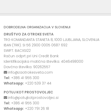
DOBRODELNA ORGANIZACIJA V SLOVENIJI
DRUŠTVO ZA OTROKE SVETA
TRG KOMANDANTA STANETA 8, 1000 LJUBLJANA, SLOVENIJA
IBAN (TRR): SI 56 2900 0005 0687 692
SWIFT: BACXSI22
Račun odprt pri Uni Credit Bank
Identifikacijska matična številka: 4046498000
Davčna številka: 90262557
info@zaotrokesveta.com
Tel:
+386 41 955 300
Whatsapp:
+220 539 37 44
POTUJ KOT PROSTOVOLJEC
info@potujkotprostovoljec.si
Tel:
+386 41 955 300
Whatsapp:
+220 791 26 18