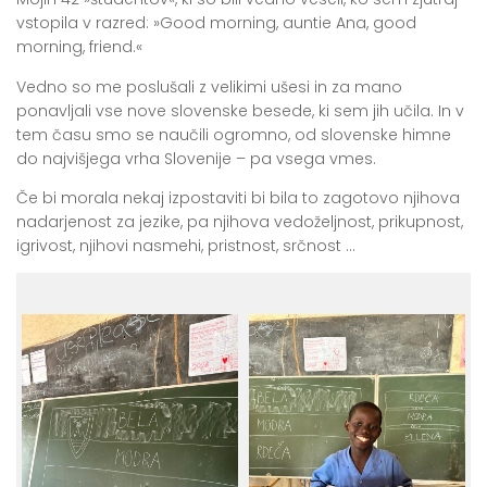
vstopila v razred: »Good morning, auntie Ana, good
morning, friend.«
Vedno so me poslušali z velikimi ušesi in za mano
ponavljali vse nove slovenske besede, ki sem jih učila. In v
tem času smo se naučili ogromno, od slovenske himne
do najvišjega vrha Slovenije – pa vsega vmes.
Če bi morala nekaj izpostaviti bi bila to zagotovo njihova
nadarjenost za jezike, pa njihova vedoželjnost, prikupnost,
igrivost, njihovi nasmehi, pristnost, srčnost …