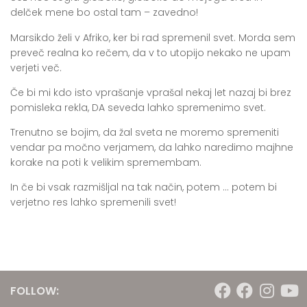
delček mene bo ostal tam – zavedno!
Marsikdo želi v Afriko, ker bi rad spremenil svet. Morda sem
preveč realna ko rečem, da v to utopijo nekako ne upam
verjeti več.
Če bi mi kdo isto vprašanje vprašal nekaj let nazaj bi brez
pomisleka rekla, DA seveda lahko spremenimo svet.
Trenutno se bojim, da žal sveta ne moremo spremeniti
vendar pa močno verjamem, da lahko naredimo majhne
korake na poti k velikim spremembam.
In če bi vsak razmišljal na tak način, potem … potem bi
verjetno res lahko spremenili svet!
FOLLOW: