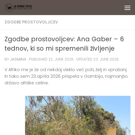
Skip to content
ZGODBE PROSTOVOLJCEV
Zgodbe prostovoljcev: Ana Gaber – 6
tednov, ki so mi spremenili življenje
BY
JASMINA
· PUBLISHED
22. JUNE 2026
· UPDATED
23. JUNE 2026
V Afriko me je že od nekdaj vleklo več poti, želj in vprašanj.
In tako sem 23.aprila 2026 prispela v Gambijo, najmanjšo
državo afriške celine.