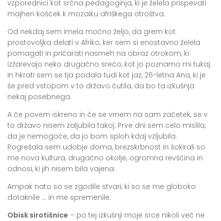
vzporednici kot srčna pedagoginja, ki je želela prispevati
majhen košček k mozaiku afriškega otroštva.
Od nekdaj sem imela močno željo, da grem kot
prostovoljka delati v Afriko, ker sem si enostavno želela
pomagati in pričarati nasmeh na obraz otrokom, ki
izžarevajo neko drugačno srečo, kot jo poznamo mi tukaj.
In hkrati sem se tja podala tudi kot jaz, 26-letna Ana, ki je
še pred vstopom v to državo čutila, da bo ta izkušnja
nekaj posebnega.
A če povem iskreno in če se vrnem na sam začetek, se v
to državo nisem zaljubila takoj. Prve dni sem celo mislila,
da je nemogoče, da jo bom sploh kdaj vzljubila.
Pogrešala sem udobje doma, brezskrbnost in šokirali so
me nova kultura, drugačno okolje, ogromna revščina in
odnosi, ki jih nisem bila vajena.
Ampak nato so se zgodile stvari, ki so se me globoko
dotaknile … in me spremenile:
Obisk sirotišnice
– po tej izkušnji moje srce nikoli več ne