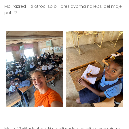
Moj razred – ti otroci so bili brez dvoma najlepši del moje
poti ♡
Mojih 42 »študentov«, ki so bili vedno veseli, ko sem zjutraj