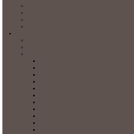
KAKO POTEKA
ŠOLSTVO V GAMBIJI
OTROCI, KI POTREBUJEJO POMOČ
OBISK VAROVANCEV
PROSTOVOLJSTVO
KAJ JE POTOVANJE Z NAMENOM?
ZAKAJ GAMBIJA?
PROGRAMI PROSTOVOLJSTVA
Učna pomoč v vrtcu
Počitniški tabori za otroke
Learning lab
Računalniško opismenjevanje
Vrtičkanje v Gambiji
Zdravstvena nega in ozaveščanje
Zobozdravstvo
Vzdrževalna dela in urejanje okolice
Izvedba tečajev in razvoj praktičnih znanj
Medijska produkcija
Novinarstvo