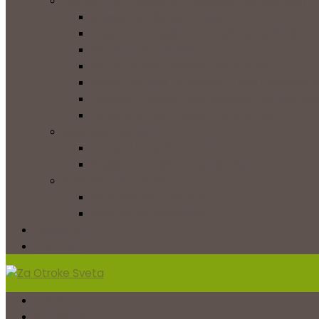
PROJEKTI NA PODEŽELJU (Kerewan Samba Sira)
Kolesa za lažjo pot v šolo
Trajnostni projekt za pridelavo bombaža
Gradnja blatnih hišk
Muzeja v vasi Kerewan Samba Sira
Nakup baterije za mošejo v vasi Kerewan 
Obnova mošeje v vasi Kerewan Samba Sir
Osvetlitev vasi Kerewan Samba Sira
OKOLJSKI PROJEKTI
500 000 DREVES v 5 LETIH
Projekt za zaščito morskih želv
HUMANITARNA POMOČ
Intervencijska pomoč
Postavitev vodnjakov
PREBERI VEČ
KONTAKT
O NAS
BOTRSTVO