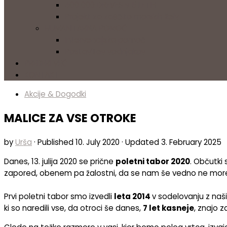
500 000 DREVES v 5 LETIH
Projekt za zaščito morskih želv
HUMANITARNA POMOČ
Intervencijska pomoč
Postavitev vodnjakov
PREBERI VEČ
KONTAKT
Akcije & Dogodki
MALICE ZA VSE OTROKE
by
Urša
· Published
10. July 2020
· Updated
3. February 2025
Danes, 13. julija 2020 se prične
poletni tabor 2020
. Občutki
zapored, obenem pa žalostni, da se nam še vedno ne morejo prid
Prvi poletni tabor smo izvedli
leta 2014
v sodelovanju z naš
ki so naredili vse, da otroci še danes,
7 let kasneje
, znajo 