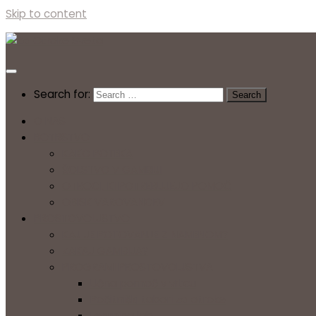
Skip to content
Search for:
O NAS
BOTRSTVO
KAKO POTEKA
ŠOLSTVO V GAMBIJI
OTROCI, KI POTREBUJEJO POMOČ
OBISK VAROVANCEV
PROSTOVOLJSTVO
KAJ JE POTOVANJE Z NAMENOM?
ZAKAJ GAMBIJA?
PROGRAMI PROSTOVOLJSTVA
Učna pomoč v vrtcu
Počitniški tabori za otroke
Learning lab