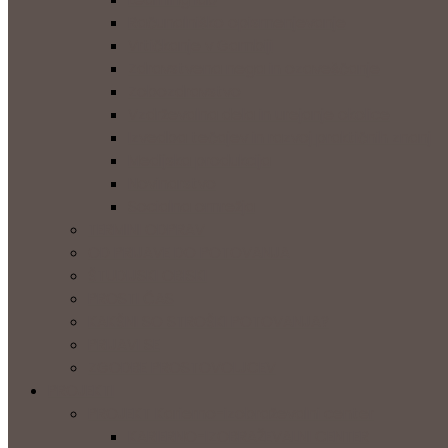
Računalniško opismenjevanje
Vrtičkanje v Gambiji
Zdravstvena nega in ozaveščanje
Zobozdravstvo
Vzdrževalna dela in urejanje okolice
Izvedba tečajev in razvoj praktičnih znanj
Medijska produkcija
Novinarstvo
Socialna omrežja
TERMINI ODPRAV
OD PRIJAVE DO POTOVANJA
ŠTUDIJSKI OBISKI
PROSTI ČAS
KAKŠNI SO STROŠKI POTOVANJA?
PRIJAVI SE
ZGODBE PROSTOVOLJCEV
PROJEKTI
PROJEKT Karierno-izobraževalni center
KARIERNO-IZOBRAŽEVALNI CENTER