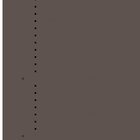
OTROŠKO IGRIŠČE IN ŠPORTNI POLIGON
PRENOVA IN DVIG OBZIDJA
LEARNING LAB
FAZA III
FAZA II
FAZA I
PRIPRAVA
NAČRTOVANJE
NAKUP ZEMLJIŠČA
DONATORJI
PROJEKTI NA PODEŽELJU (Kerewan Samba Sira)
Kolesa za lažjo pot v šolo
Trajnostni projekt za pridelavo bombaža
Gradnja blatnih hišk
Muzeja v vasi Kerewan Samba Sira
Nakup baterije za mošejo v vasi Kerewan 
Obnova mošeje v vasi Kerewan Samba Sir
Osvetlitev vasi Kerewan Samba Sira
OKOLJSKI PROJEKTI