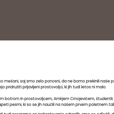
 so mešani, saj smo zelo ponosni, da ne bomo prekinili naše 
ružiti prijavljeni prostovoljci, ki jih tudi letos ni malo.
im botrom in prostovoljcem, Amirjem Crnojevićem, študentk 
zapeti pesmi, ki so se jih naučili na našem prvem poletnem ta