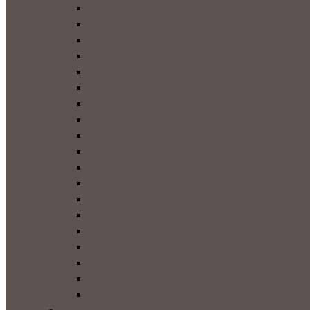
MIKRO PROJEKTI V CENTRU
ZAKLJUČEK ŠOLSKEGA LETA
POLETNI TABORI IN MALICE ZA OTROKE
RAČUNALNIŠKA UČILNICA
GLOBALNO SODELOVANJE
POMAHAJMO V SVET
BANTABA V VRTCU
VARNOSTNA ZAŠČITA ZIDU
ZELENJAVNI VRT IN SADOVNJAK
OTROŠKO IGRIŠČE IN ŠPORTNI POLIGON
PRENOVA IN DVIG OBZIDJA
LEARNING LAB
FAZA III
FAZA II
FAZA I
PRIPRAVA
NAČRTOVANJE
NAKUP ZEMLJIŠČA
DONATORJI