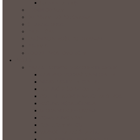
Socialna omrežja
TERMINI ODPRAV
OD PRIJAVE DO POTOVANJA
ŠTUDIJSKI OBISKI
PROSTI ČAS
KAKŠNI SO STROŠKI POTOVANJA?
PRIJAVI SE
ZGODBE PROSTOVOLJCEV
PROJEKTI
PROJEKT Karierno-izobraževalni center
KARIERNO-IZOBRAŽEVALNI CENTER
MIKRO PROJEKTI V CENTRU
ZAKLJUČEK ŠOLSKEGA LETA
POLETNI TABORI IN MALICE ZA OTROKE
RAČUNALNIŠKA UČILNICA
GLOBALNO SODELOVANJE
POMAHAJMO V SVET
BANTABA V VRTCU
VARNOSTNA ZAŠČITA ZIDU
ZELENJAVNI VRT IN SADOVNJAK