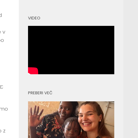
d
VIDEO
 v
bo
5€
PREBERI VEČ
dimo
o z