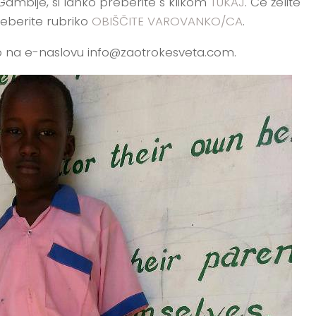
z Gambije, si lahko preberite s klikom
TUKAJ
. Če želite
reberite rubriko
OBIŠČITE VAROVANKO/CA
.
o na e-naslovu info@zaotrokesveta.com.