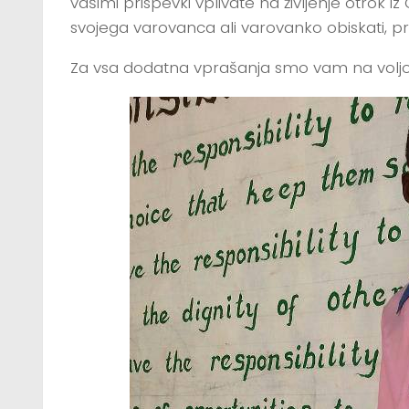
vašimi prispevki vplivate na življenje otrok i
svojega varovanca ali varovanko obiskati, p
Za vsa dodatna vprašanja smo vam na volj