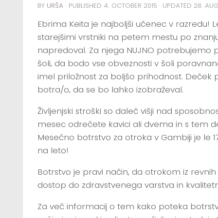
BY
URŠA
· PUBLISHED
4. OCTOBER 2015
· UPDATED
28. AU
Ebrima Keita je najboljši učenec v razredu! 
starejšimi vrstniki na petem mestu po znanj
napredoval. Za njega NUJNO potrebujemo p
šoli, da bodo vse obveznosti v šoli poravnane
imel priložnost za boljšo prihodnost. Deček p
botra/o, da se bo lahko izobraževal.
Življenjski stroški so daleč višji nad sposobn
mesec odrečete kavici ali dvema in s tem d
Mesečno botrstvo za otroka v Gambiji je le 
na leto!
Botrstvo je pravi način, da otrokom iz revni
dostop do zdravstvenega varstva in kvalitet
Za več informacij o tem kako poteka botrstv