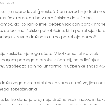
GUST 2025
Letos je napredoval (preskočil) en razred in je tudi me
u. Pričakujemo, da bo v tem šolskem letu še bolj
omoč, da bo lahko imel deček vsak dan obrok hrane
, da bo imel šolske potrebščine, ki jih potrebuje, da 
rihaja iz revn
e družine in nujno potrebuje pomoč
ostjo zaslužka njenega očeta. V kolikor se lahko vsak
enarjem pomagate otroku v Gambiji, ne odlašajte!
17€. Strošek za šolnino, uniformo in učbenike znaša 4
h družin zagotovimo stabilno in varno otroštvo, jim nu
nega izobraževanja.
o, koliko denarja prejmejo družine vsak mesec in kak