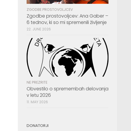
ZGODBE PROSTOVOLJCEV
Zgodbe prostovoljcev: Ana Gaber –
6 tednov, ki so mi spremenili življenje
22. JUNE 2026
NE PREZRITE
Obvestilo o spremembah delovanja
v letu 2026
11. MAY 2026
DONATORJI