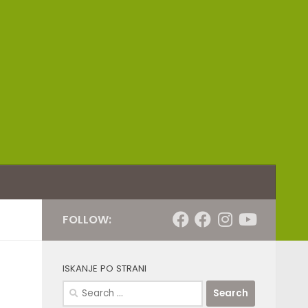
FOLLOW:
ISKANJE PO STRANI
Search
for: