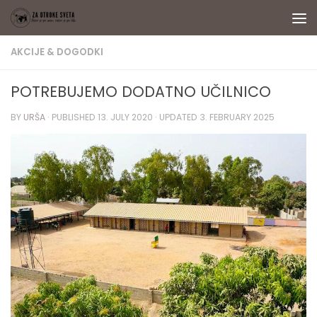
Skip to content
AKCIJE & DOGODKI
POTREBUJEMO DODATNO UČILNICO
BY
URŠA
· PUBLISHED
13. JULY 2020
· UPDATED
3. FEBRUARY 2025