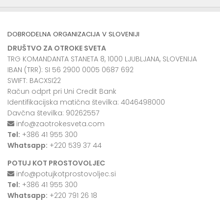
DOBRODELNA ORGANIZACIJA V SLOVENIJI
DRUŠTVO ZA OTROKE SVETA
TRG KOMANDANTA STANETA 8, 1000 LJUBLJANA, SLOVENIJA
IBAN (TRR): SI 56 2900 0005 0687 692
SWIFT: BACXSI22
Račun odprt pri Uni Credit Bank
Identifikacijska matična številka: 4046498000
Davčna številka: 90262557
info@zaotrokesveta.com
Tel:
+386 41 955 300
Whatsapp:
+220 539 37 44
POTUJ KOT PROSTOVOLJEC
info@potujkotprostovoljec.si
Tel:
+386 41 955 300
Whatsapp:
+220 791 26 18