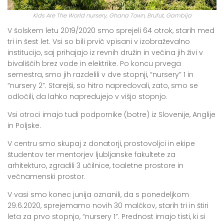
Kids Are The World nursery, Ghana Town, Brufut, Gambija
V šolskem letu 2019/2020 smo sprejeli 64 otrok, starih med
tri in šest let. Vsi so bili prvič vpisani v izobraževalno
institucijo, saj prihajajo iz revnih družin in večina jih živi v
bivališčih brez vode in elektrike. Po koncu prvega
semestra, smo jih razdelili v dve stopnji, “nursery” 1 in
“nursery 2”. Starejši, so hitro napredovali, zato, smo se
odločili, da lahko napredujejo v višjo stopnjo.
Vsi otroci imajo tudi podpornike (botre) iz Slovenije, Anglije
in Poljske.
V centru smo skupaj z donatorji, prostovoljci in ekipe
študentov ter mentorjev ljubljanske fakultete za
arhitekturo, zgradili 3 učilnice, toaletne prostore in
večnamenski prostor.
V vasi smo konec junija oznanili, da s ponedeljkom
29.6.2020, sprejemamo novih 30 malčkov, starih tri in štiri
leta za prvo stopnjo, “nursery 1”. Prednost imajo tisti, ki si