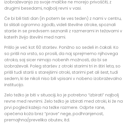
izobraževanja za svoje malčke ne morejo privoščiti, z
drugimi besedami, najbolj revni v vasi.
Če bi bili tisti dan (in potem še ves teden) z nami v centru,
bi slišali ogromno zgodb, videli številne otroke, spoznali
starše in se predvsem seznanili z razmerami in težavami v
katerih živijo številni med nami.
Prišlo je več kot 60 staršev. Ponižno so sedeli in čakali. Ko
so prišli na vrsto, so prosili, da naj sprejmemo njihovega
otroka, saj sicer nimajo nobenih možnosti, da bi se
izobraževali. Poleg staršev z otroki starimi tri in štiri leta, so
prišli tudi starši s starejšimi otroki, starimi pet ali šest, tudi
sedem, ki še nikoli niso bili vpisani v nobeno izobraževalno
institucijo.
Zelo težko je biti v situaciji, ko je potrebno “izbirati” najbolj
revne med revnimi. Zelo težko je izbirati med otroki, ki že na
prvi pogled kažejo na težke razmere. Odprte rane,
opečena koža brez “prave” nege, podhranjenost,
premajhna/prevelika obutev, itd.