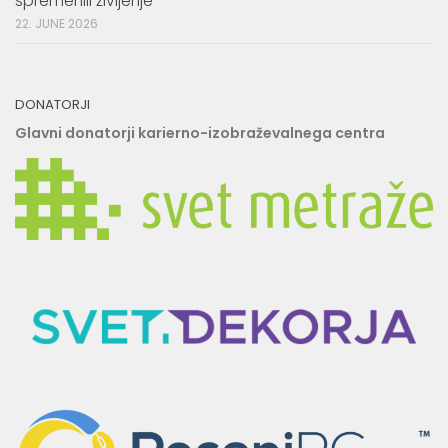
spremenili življenje
22. JUNE 2026
DONATORJI
Glavni donatorji karierno-izobraževalnega centra