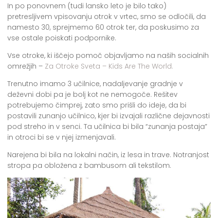
In po ponovnem (tudi lansko leto je bilo tako)
pretresljivem vpisovanju otrok v vrtec, smo se odločili, da
namesto 30, sprejmemo 60 otrok ter, da poskusimo za
vse ostale poiskati podpornike.
Vse otroke, ki iščejo pomoč objavljamo na naših socialnih
omrežjih –
Za Otroke Sveta – Kids Are The World.
Trenutno imamo 3 učilnice, nadaljevanje gradnje v
deževni dobi pa je bolj kot ne nemogoče. Rešitev
potrebujemo čimprej, zato smo prišli do ideje, da bi
postavili zunanjo učilnico, kjer bi izvajali različne dejavnosti
pod streho in v senci. Ta učilnica bi bila “zunanja postaja”
in otroci bi se v njej izmenjavali.
Narejena bi bila na lokalni način, iz lesa in trave. Notranjost
stropa pa obložena z bambusom ali tekstilom.