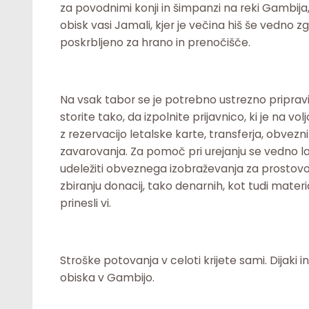
za povodnimi konji in šimpanzi na reki Gambija
obisk vasi Jamali, kjer je večina hiš še vedno z
poskrbljeno za hrano in prenočišče.
Na vsak tabor se je potrebno ustrezno pripravit
storite tako, da izpolnite prijavnico, ki je na vol
z rezervacijo letalske karte, transferja, obv
zavarovanja. Za pomoč pri urejanju se vedno 
udeležiti obveznega izobraževanja za prostovol
zbiranju donacij, tako denarnih, kot tudi mater
prinesli vi.
Stroške potovanja v celoti krijete sami. Dijaki 
obiska v Gambijo.