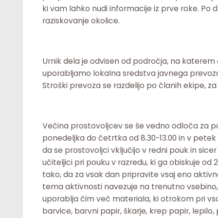
ki vam lahko nudi informacije iz prve roke. Po
raziskovanje okolice.
Urnik dela je odvisen od področja, na katerem 
uporabljamo lokalna sredstva javnega prevoza a
Stroški prevoza se razdelijo po članih ekipe, z
Večina prostovoljcev se še vedno odloča za po
ponedeljka do četrtka od 8.30-13.00 in v petek 
da se prostovoljci vključijo v redni pouk in sic
učiteljici pri pouku v razredu, ki ga obiskuje od
tako, da za vsak dan pripravite vsaj eno aktivno
tema aktivnosti navezuje na trenutno vsebino, ki
uporablja čim več materiala, ki otrokom pri 
barvice, barvni papir, škarje, krep papir, lepilo