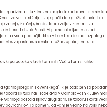
tnic organiziramo 14-dnevne skupinske odprave. Termin la
žnost za vse, ki si želijo svoje počitnice preživeti nekoliko
e znanje, izkušnje, čas in dobro voljo v zameno za
he in besede hvaležnosti. Vi pomagate ljudem in oni
ate na vseh področjih, ki so v tem terminu na razpolago.
udente, zaposlene, samske, družine, upokojence, itd.
, ki pa poteka v treh terminih. Več o tem si lahko
 (gambijskega in slovenskega), ki je zadolžen za podajan
 tabora so tudi naši sodelavci v Gambiji; voznik Suleyman
r je Gambija postala njihov drugi dom, se taboru skoraj ved
jcev povratnikov. To pomeni, da vam je vedno na voljo nekd