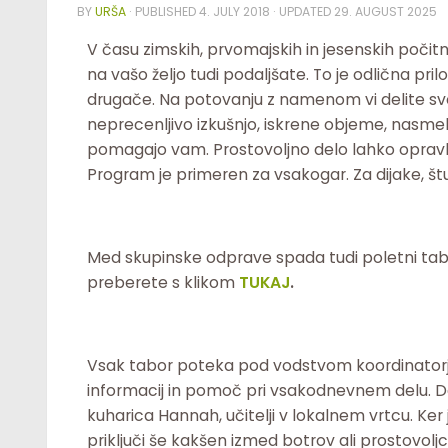
BY
URŠA
· PUBLISHED
4. JULY 2018
· UPDATED
29. AUGUST 2025
V času zimskih, prvomajskih in jesenskih poči
na vašo željo tudi podaljšate. To je odlična prilo
drugače. Na potovanju z namenom vi delite svoj
neprecenljivo izkušnjo, iskrene objeme, nasme
pomagajo vam. Prostovoljno delo lahko opravlj
Program je primeren za vsakogar. Za dijake, št
Med skupinske odprave spada tudi poletni tabor
preberete s klikom
TUKAJ
.
Vsak tabor poteka pod vodstvom koordinatorja
informacij in pomoč pri vsakodnevnem delu. Del
kuharica Hannah, učitelji v lokalnem vrtcu. Ke
priključi še kakšen izmed botrov ali prostovol