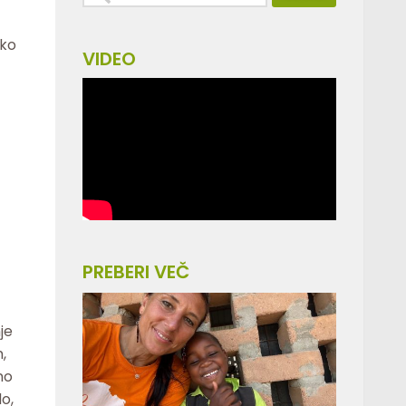
hko
VIDEO
PREBERI VEČ
je
,
no
o,