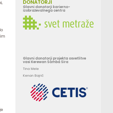
DONATORJI
i,
Glavni donatorji karierno-
izobraževalnega centra
lo
čim
Glavni donatorji projekta osvetlitve
vasi Kerewan Samba Sira
Tina Mele
Kenan Bajrič
je