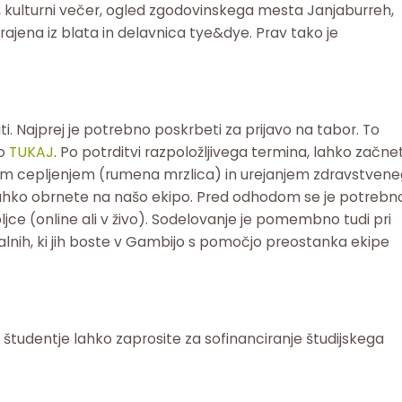
, kulturni večer, ogled zgodovinskega mesta Janjaburreh,
grajena iz blata in delavnica tye&dye. Prav tako je
i. Najprej je potrebno poskrbeti za prijavo na tabor. To
jo
TUKAJ
. Po potrditvi razpoložljivega termina, lahko začne
eznim cepljenjem (rumena mrzlica) in urejanjem zdravstven
lahko obrnete na našo ekipo. Pred odhodom se je potrebn
jce (online ali v živo). Sodelovanje je pomembno tudi pri
ialnih, ki jih boste v Gambijo s pomočjo preostanka ekipe
in študentje lahko zaprosite za sofinanciranje študijskega