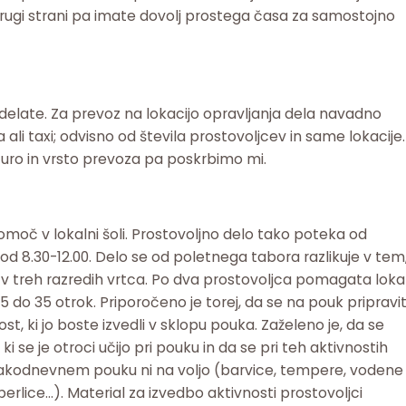
 drugi strani pa imate dovolj prostega časa za samostojno
delate. Za prevoz na lokacijo opravljanja dela navadno
li taxi; odvisno od števila prostovoljcev in same lokacije.
a uro in vrsto prevoza pa poskrbimo mi.
moč v lokalni šoli. Prostovoljno delo tako poteka od
od 8.30-12.00. Delo se od poletnega tabora razlikuje v tem
er v treh razredih vrtca. Po dva prostovoljca pomagata loka
 25 do 35 otrok. Priporočeno je torej, da se na pouk pripravi
st, ki jo boste izvedli v sklopu pouka. Zaželeno je, da se
 se je otroci učijo pri pouku in da se pri teh aktivnostih
vsakodnevnem pouku ni na voljo (barvice, tempere, vodene
, perlice…). Material za izvedbo aktivnosti prostovoljci