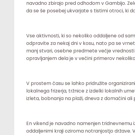
navadno zbirajo pred odhodom v Gambijo. Ze
da se še posebej ukvarjate s tistimi otroci, ki 
Vse aktivnosti, ki so nekoliko oddaljene od sa
odpravite za nekaj dni v kosu, nato pa se vrnet
manj stvari, osebne predmete večje vrednosti p
opravljanjem dela je v večini primerov nekoliko
V prostem času se lahko pridružite organiziran
lokalnega frizerja, tržnice z izdelki lokalnih u
izleta, bobnanja na plaži, dneva z domačini ali
En vikend je navadno namenjen tridnevnemu iz
oddaljenimi kraji oziroma notranjostjo države.