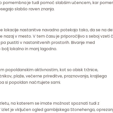
lo pomembna je tudi pomoč slabšim učencem, kar pomen
dosegajo slabšo raven znanja.
me lokacije nastanitve navadno potekajo tako, da se na de
e nazaj v mesto. V tem času je priporočljivo s seboj vzeti 
a pustiti v nastanitvenih prostorih. Bivanje med
 bolj lokalno in manj lagodno.
im popoldanskim aktivnostim, kot so obisk tržnice,
metnikov, plaže, večerne prireditve, praznovanja, krajšega
 pa si popoldan načrtujete sami.
letu, na katerem se imate možnost spoznati tudi z
 V izlet je vključen ogled gambijskega Stonehenga, oprezan