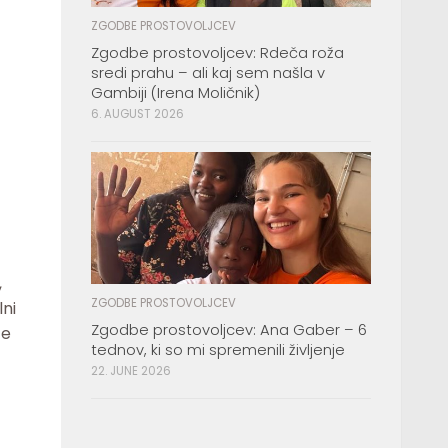
ZGODBE PROSTOVOLJCEV
Zgodbe prostovoljcev: Rdeča roža
sredi prahu – ali kaj sem našla v
Gambiji (Irena Moličnik)
6. AUGUST 2026
,
ZGODBE PROSTOVOLJCEV
lni
Zgodbe prostovoljcev: Ana Gaber – 6
te
tednov, ki so mi spremenili življenje
22. JUNE 2026