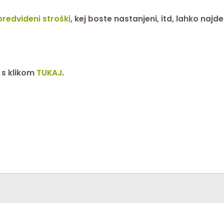
predvideni stroški
, kej boste nastanjeni, itd, lahko najd
 s klikom
TUKAJ
.